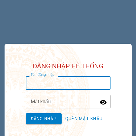
ĐĂNG NHẬP HỆ THỐNG
T
ên đăng nhập:
M
ật khẩu:
Toggle P
ĐĂNG NHẬP
QUÊN MẬT KHẨU