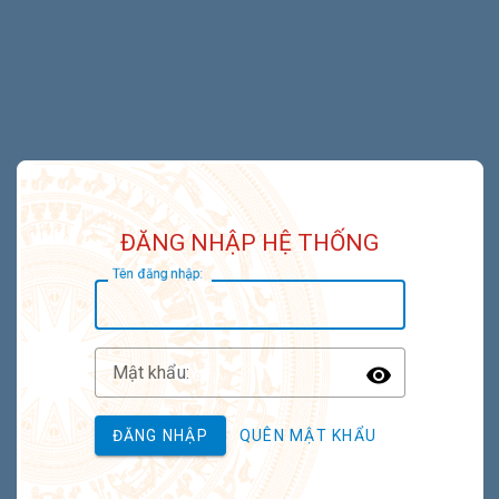
ĐĂNG NHẬP HỆ THỐNG
T
ên đăng nhập:
M
ật khẩu:
Toggle P
ĐĂNG NHẬP
QUÊN MẬT KHẨU