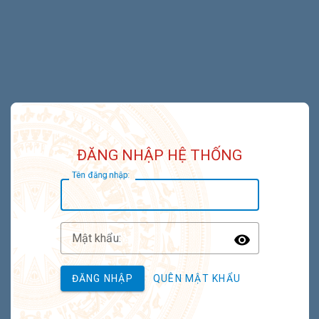
ĐĂNG NHẬP HỆ THỐNG
T
ên đăng nhập:
M
ật khẩu:
Toggle P
ĐĂNG NHẬP
QUÊN MẬT KHẨU