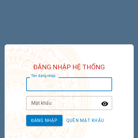
ĐĂNG NHẬP HỆ THỐNG
T
ên đăng nhập:
M
ật khẩu:
Toggle P
ĐĂNG NHẬP
QUÊN MẬT KHẨU