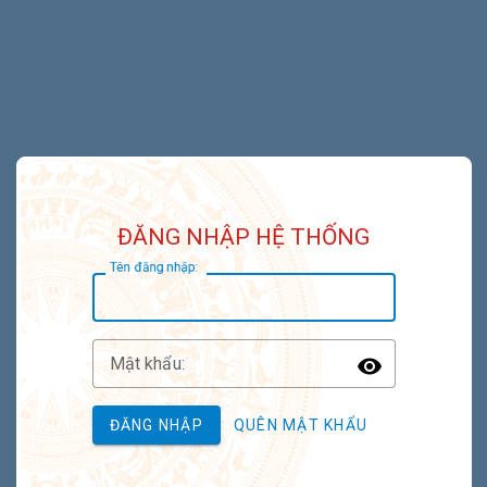
ĐĂNG NHẬP HỆ THỐNG
T
ên đăng nhập:
M
ật khẩu:
Toggle P
ĐĂNG NHẬP
QUÊN MẬT KHẨU