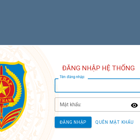
ĐĂNG NHẬP HỆ THỐNG
T
ên đăng nhập:
M
ật khẩu:
T
ĐĂNG NHẬP
QUÊN MẬT KHẨU