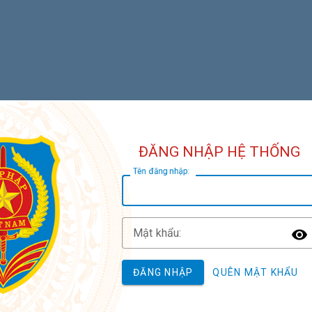
ĐĂNG NHẬP HỆ THỐNG
T
ên đăng nhập:
M
ật khẩu:
T
ĐĂNG NHẬP
QUÊN MẬT KHẨU