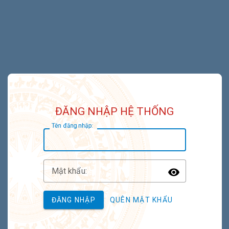
ĐĂNG NHẬP HỆ THỐNG
T
ên đăng nhập:
M
ật khẩu:
Toggle P
ĐĂNG NHẬP
QUÊN MẬT KHẨU