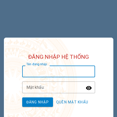
ĐĂNG NHẬP HỆ THỐNG
T
ên đăng nhập:
M
ật khẩu:
Toggle P
ĐĂNG NHẬP
QUÊN MẬT KHẨU