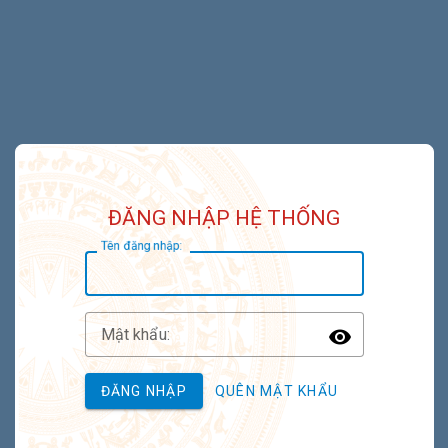
ĐĂNG NHẬP HỆ THỐNG
T
ên đăng nhập:
M
ật khẩu:
Toggle P
ĐĂNG NHẬP
QUÊN MẬT KHẨU