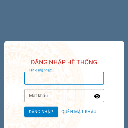
ĐĂNG NHẬP HỆ THỐNG
T
ên đăng nhập:
M
ật khẩu:
Toggle P
ĐĂNG NHẬP
QUÊN MẬT KHẨU