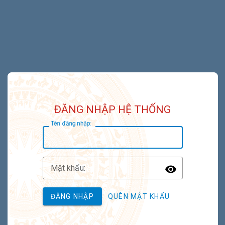
ĐĂNG NHẬP HỆ THỐNG
T
ên đăng nhập:
M
ật khẩu:
Toggle P
ĐĂNG NHẬP
QUÊN MẬT KHẨU