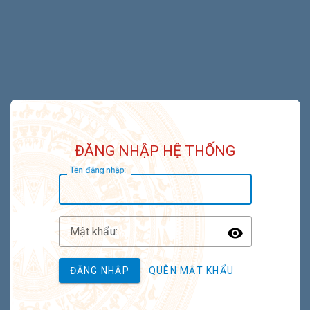
ĐĂNG NHẬP HỆ THỐNG
T
ên đăng nhập:
M
ật khẩu:
Toggle P
ĐĂNG NHẬP
QUÊN MẬT KHẨU