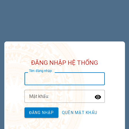
ĐĂNG NHẬP HỆ THỐNG
T
ên đăng nhập:
M
ật khẩu:
Toggle P
ĐĂNG NHẬP
QUÊN MẬT KHẨU